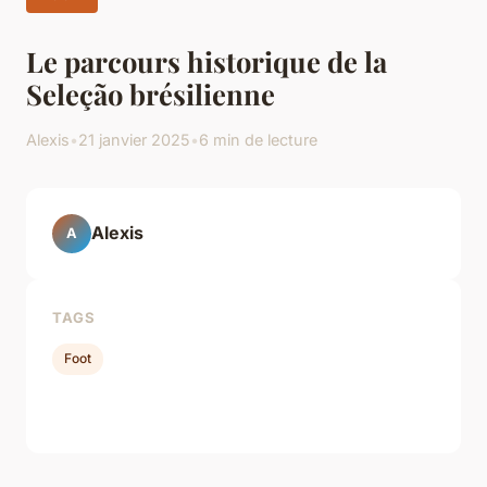
Le parcours historique de la
Seleção brésilienne
Alexis
•
21 janvier 2025
•
6 min de lecture
Alexis
A
TAGS
Foot