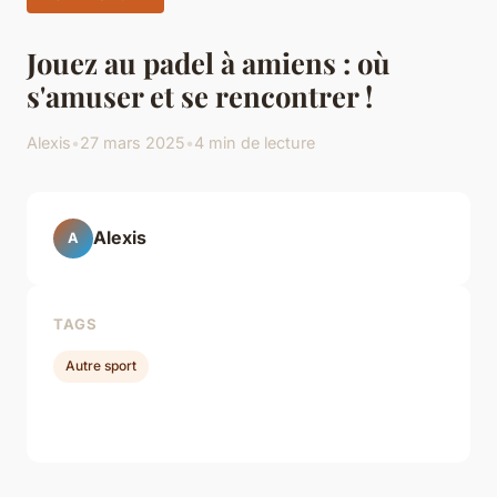
Jouez au padel à amiens : où
s'amuser et se rencontrer !
Alexis
•
27 mars 2025
•
4 min de lecture
Alexis
A
TAGS
Autre sport