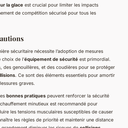
ur la glace
est crucial pour limiter les impacts
nnement de compétition sécurisé pour tous les
cautions
ère sécuritaire nécessite l’adoption de mesures
e choix de l’
équipement de sécurité
est primordial.
s
, des genouillères, et des coudières pour se protéger
llisions
. Ce sont des éléments essentiels pour amortir
blessures graves.
nes
bonnes pratiques
peuvent renforcer la sécurité
 échauffement minutieux est recommandé pour
éduire les tensions musculaires susceptibles de causer
naître les règles de priorité et maintenir une distance
ut grandement diminuer les risques de
collisions
.