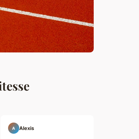
itesse
Alexis
A