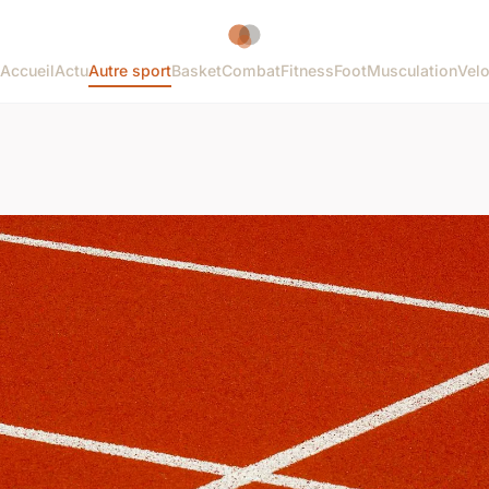
Accueil
Actu
Autre sport
Basket
Combat
Fitness
Foot
Musculation
Vel